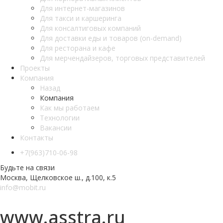
Для интернет-магазинов
Для такси и каршеринга
Для консалтиговых компаний
Для доставки еды и товаров (on-demand)
Для ресторана и кафе
Для мерчендайзеров, торговых представителей
Проекты
Компания
Назад
Компания
Как мы работаем
Teхнологии
Вакансии
Контакты
+7(963)710-06-98
Будьте на связи
Москва, Щелковское ш., д.100, к.5
info@mobit.ru
www.asstra.ru