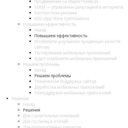
Продвижение на Маркетплейсах
SERM — управление репутацией в интернете
Контекстная реклама
ASO (App Store Optimization)
Повышаем эффективность
Назад
Повышаем эффективность
Юзабилити (улучшение продающих качеств
сайтов)
Тестирование мобильных приложений
Аудит-юзабилити мобильных приложений
Решаем проблемы
Назад
Решаем проблемы
Техническая поддержка сайтов
Доработка мобильных приложений
Техподдержка мобильных приложений
Решения
Назад
Решения
Для строительных компаний
Для гостиниц и отелей
Для корпоративных клиентов