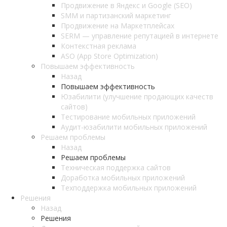
Продвижение в Яндекс и Google (SEO)
SMM и партизанский маркетинг
Продвижение на Маркетплейсах
SERM — управление репутацией в интернете
Контекстная реклама
ASO (App Store Optimization)
Повышаем эффективность
Назад
Повышаем эффективность
Юзабилити (улучшение продающих качеств
сайтов)
Тестирование мобильных приложений
Аудит-юзабилити мобильных приложений
Решаем проблемы
Назад
Решаем проблемы
Техническая поддержка сайтов
Доработка мобильных приложений
Техподдержка мобильных приложений
Решения
Назад
Решения