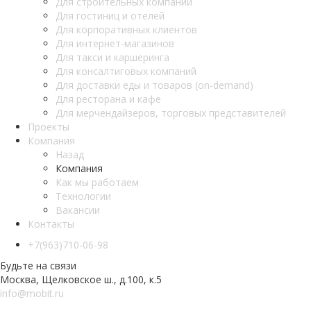
Для строительных компаний
Для гостиниц и отелей
Для корпоративных клиентов
Для интернет-магазинов
Для такси и каршеринга
Для консалтиговых компаний
Для доставки еды и товаров (on-demand)
Для ресторана и кафе
Для мерчендайзеров, торговых представителей
Проекты
Компания
Назад
Компания
Как мы работаем
Teхнологии
Вакансии
Контакты
+7(963)710-06-98
Будьте на связи
Москва, Щелковское ш., д.100, к.5
info@mobit.ru