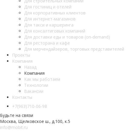
Для строительных компаний
Для гостиниц и отелей
Для корпоративных клиентов
Для интернет-магазинов
Для такси и каршеринга
Для консалтиговых компаний
Для доставки еды и товаров (on-demand)
Для ресторана и кафе
Для мерчендайзеров, торговых представителей
Проекты
Компания
Назад
Компания
Как мы работаем
Teхнологии
Вакансии
Контакты
+7(963)710-06-98
Будьте на связи
Москва, Щелковское ш., д.100, к.5
info@mobit.ru