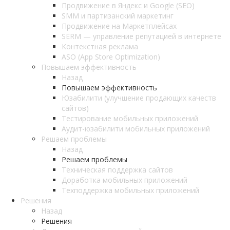
Продвижение в Яндекс и Google (SEO)
SMM и партизанский маркетинг
Продвижение на Маркетплейсах
SERM — управление репутацией в интернете
Контекстная реклама
ASO (App Store Optimization)
Повышаем эффективность
Назад
Повышаем эффективность
Юзабилити (улучшение продающих качеств
сайтов)
Тестирование мобильных приложений
Аудит-юзабилити мобильных приложений
Решаем проблемы
Назад
Решаем проблемы
Техническая поддержка сайтов
Доработка мобильных приложений
Техподдержка мобильных приложений
Решения
Назад
Решения