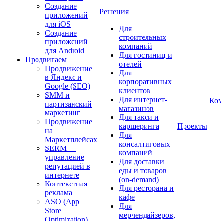
Создание
Решения
приложений
для iOS
Для
Создание
строительных
приложений
компаний
для Android
Для гостиниц и
Продвигаем
отелей
Продвижение
Для
в Яндекс и
корпоративных
Google (SEO)
клиентов
SMM и
Для интернет-
Ко
партизанский
магазинов
маркетинг
Для такси и
Продвижение
каршеринга
Проекты
на
Для
Маркетплейсах
консалтиговых
SERM —
компаний
управление
Для доставки
репутацией в
еды и товаров
интернете
(on-demand)
Контекстная
Для ресторана и
реклама
кафе
ASO (App
Для
Store
мерчендайзеров,
Optimization)