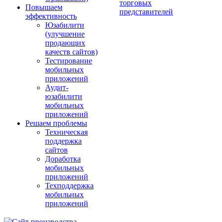
торговых
Повышаем
представителей
эффективность
Юзабилити
(улучшение
продающих
качеств сайтов)
Тестирование
мобильных
приложений
Аудит-
юзабилити
мобильных
приложений
Решаем проблемы
Техническая
поддержка
сайтов
Доработка
мобильных
приложений
Техподдержка
мобильных
приложений