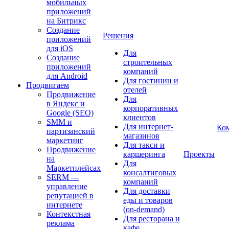
мобильных
приложений
на Битрикс
Создание
Решения
приложений
для iOS
Для
Создание
строительных
приложений
компаний
для Android
Для гостиниц и
Продвигаем
отелей
Продвижение
Для
в Яндекс и
корпоративных
Google (SEO)
клиентов
SMM и
Для интернет-
Ко
партизанский
магазинов
маркетинг
Для такси и
Продвижение
каршеринга
Проекты
на
Для
Маркетплейсах
консалтиговых
SERM —
компаний
управление
Для доставки
репутацией в
еды и товаров
интернете
(on-demand)
Контекстная
Для ресторана и
реклама
кафе