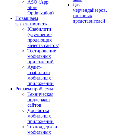
ASO (App
Для
Store
мерчендайзеров,
Optimization)
торговых
Повышаем
представителей
эффективность
Юзабилити
(улучшение
продающих
качеств сайтов)
Тестирование
мобильных
приложений
Аудит-
юзабилити
мобильных
приложений
Решаем проблемы
Техническая
поддержка
сайтов
Доработка
мобильных
приложений
Техподдержка
мобильных