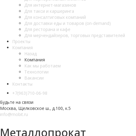
Для интернет-магазинов
Для такси и каршеринга
Для консалтиговых компаний
Для доставки еды и товаров (on-demand)
Для ресторана и кафе
Для мерчендайзеров, торговых представителей
Проекты
Компания
Назад
Компания
Как мы работаем
Teхнологии
Вакансии
Контакты
+7(963)710-06-98
Будьте на связи
Москва, Щелковское ш., д.100, к.5
info@mobit.ru
Металлопрокат