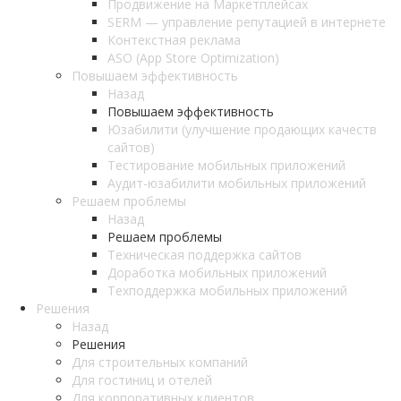
Продвижение на Маркетплейсах
SERM — управление репутацией в интернете
Контекстная реклама
ASO (App Store Optimization)
Повышаем эффективность
Назад
Повышаем эффективность
Юзабилити (улучшение продающих качеств
сайтов)
Тестирование мобильных приложений
Аудит-юзабилити мобильных приложений
Решаем проблемы
Назад
Решаем проблемы
Техническая поддержка сайтов
Доработка мобильных приложений
Техподдержка мобильных приложений
Решения
Назад
Решения
Для строительных компаний
Для гостиниц и отелей
Для корпоративных клиентов