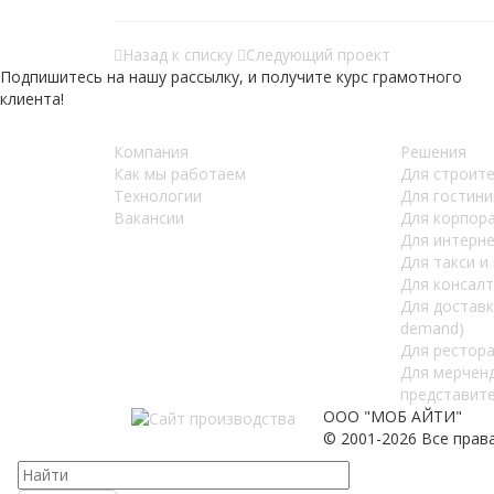
Назад к списку
Следующий проект
Подпишитесь на нашу рассылку, и получите курс грамотного
клиента!
Компания
Решения
Как мы работаем
Для строит
Teхнологии
Для гостини
Вакансии
Для корпор
Для интерн
Для такси и
Для консал
Для доставк
demand)
Для рестора
Для мерчен
представит
ООО "МОБ АЙТИ"
© 2001-2026 Все прав