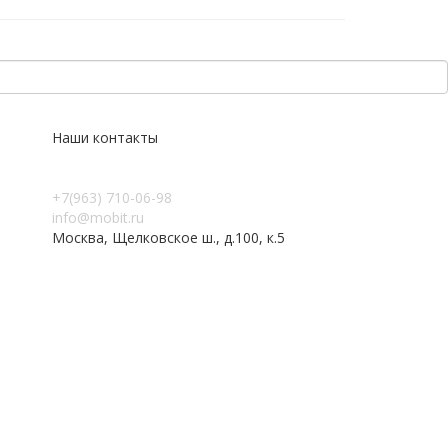
Наши контакты
+7(963) 710-06-98
info@mobit.ru
Москва, Щелковское ш., д.100, к.5
Пользовательское соглашение