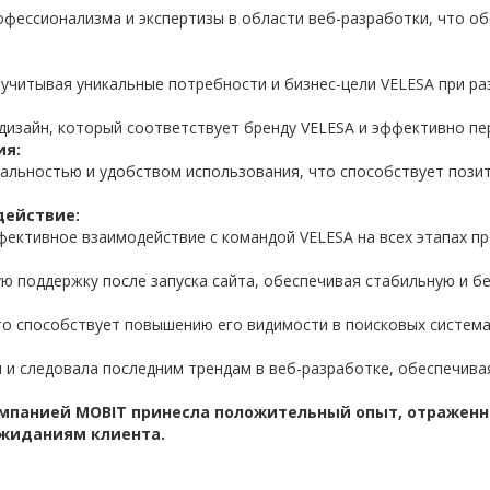
фессионализма и экспертизы в области веб-разработки, что об
учитывая уникальные потребности и бизнес-цели VELESA при ра
изайн, который соответствует бренду VELESA и эффективно пер
ия:
альностью и удобством использования, что способствует пози
действие:
ективное взаимодействие с командой VELESA на всех этапах пр
 поддержку после запуска сайта, обеспечивая стабильную и бе
то способствует повышению его видимости в поисковых система
и следовала последним трендам в веб-разработке, обеспечивая
омпанией MOBIT принесла положительный опыт, отраженн
жиданиям клиента.