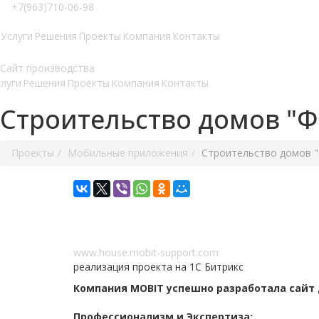
+7(963)710-06-98
Услуги
Решения
Проекты
Компания
Контакты
луги
Решения
Проекты
Компания
Контакты
Строительство домов "Ф
Проекты
Мобильные приложения
Строительство домов "
www.house.mobit-support.com
реализация проекта на 1С Битрикс
Компания MOBIT успешно разработала сайт
Профессионализм и Экспертиза: