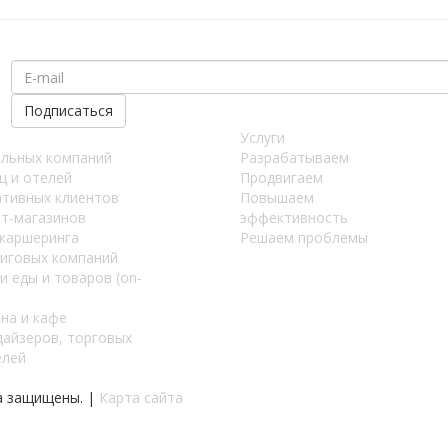
Услуги
ельных компаний
Разрабатываем
ц и отелей
Продвигаем
ативных клиентов
Повышаем
ет-магазинов
эффективность
 каршеринга
Решаем проблемы
тиговых компаний
и еды и товаров (on-
на и кафе
дайзеров, торговых
елей
а защищены. |
Карта сайта